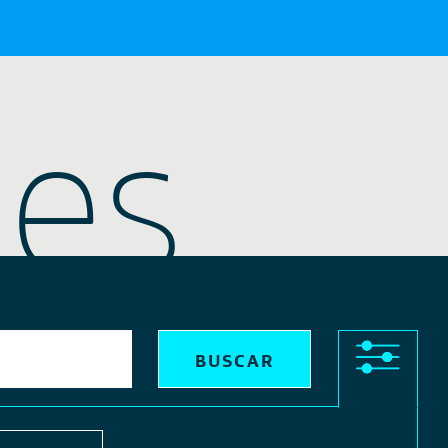
nes
X