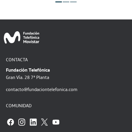
REVISTA TELOS
GU
Telos 124. Inclusión digital
F
CONTACTA
Fundación Telefónica
Gran Vía. 28 7ª Planta
contacto@fundaciontelefonica.com
COMUNIDAD