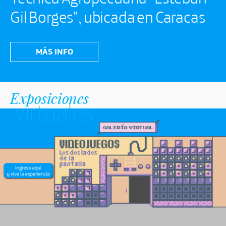
Gil Borges”, ubicada en Caracas
MÁS INFO
Exposiciones
virtuales