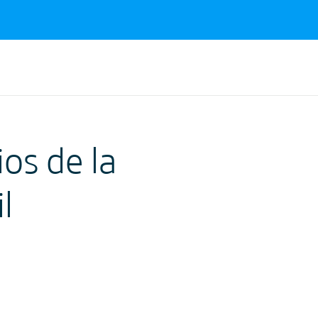
os de la
l