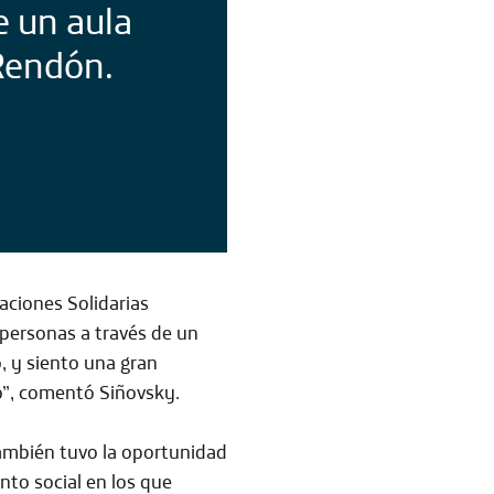
e un aula
Rendón.
caciones Solidarias
 personas
a través de un
, y siento una gran
o”, comentó Siñovsky.
ambién tuvo la oportunidad
nto social
en los que