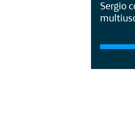
Sergio c
multius