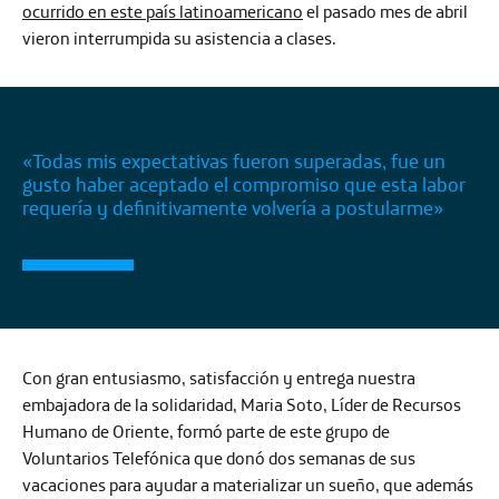
ocurrido en este país latinoamericano
el pasado mes de abril
vieron interrumpida su asistencia a clases.
«Todas mis expectativas fueron superadas, fue un
gusto haber aceptado el compromiso que esta labor
requería y definitivamente volvería a postularme»
Con gran entusiasmo, satisfacción y entrega nuestra
embajadora de la solidaridad,
Maria Soto
, Líder de Recursos
Humano de Oriente, formó parte de este grupo de
Voluntarios Telefónica que donó dos semanas de sus
vacaciones para ayudar a materializar un sueño, que además