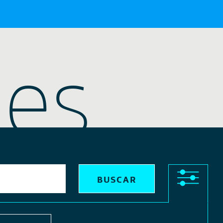
nes
X