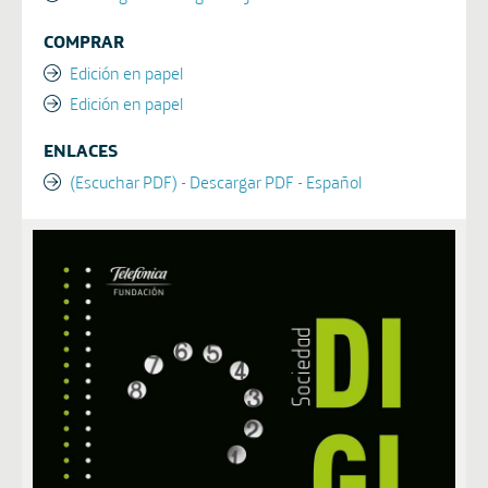
COMPRAR
Edición en papel
Edición en papel
ENLACES
(Escuchar PDF) - Descargar PDF - Español