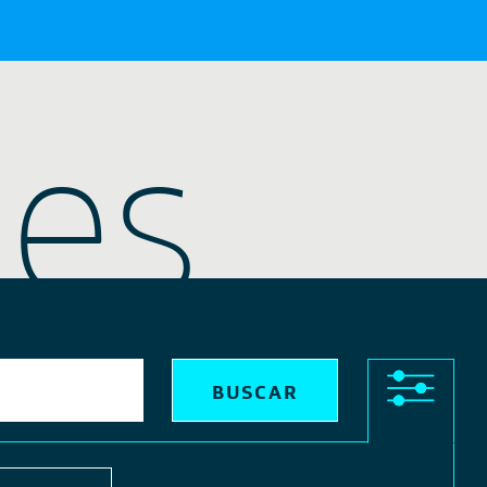
nes
X