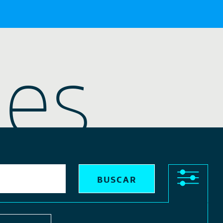
nes
X